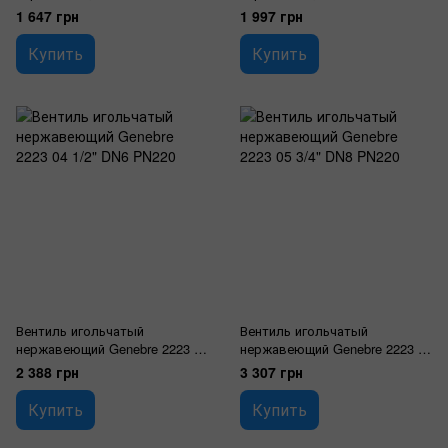
1/4 "DN3 PN220
3/8" DN4 PN220
1 647 грн
1 997 грн
Купить
Купить
Вентиль игольчатый
Вентиль игольчатый
нержавеющий Genebre 2223 04
нержавеющий Genebre 2223 05
1/2" DN6 PN220
3/4" DN8 PN220
2 388 грн
3 307 грн
Купить
Купить