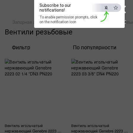
×
Subscribe to our
notifications!
To enable permission prompts, click
ESC
Запорная арматура
Genebre
Вентили
Вентили резьбовы
on the notification icon
Вентили резьбовые
Фильтр
По популярности
Вентиль игольчатый
Вентиль игольчатый
нержавеющий Genebre 2223 02
нержавеющий Genebre 2223 03