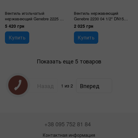
Вентиль игольчатый
Вентиль нержавеющий
нержавеющий Genebre 2225 06
Genebre 2230 04 1/2" DN15
1" DN8 PN410
PN16
5 420 грн
2 025 грн
Купить
Купить
Показать еще 5 товаров
Назад
Вперед
1
из 2
+38 095 752 81 84
Контактная информация