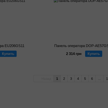
ора EU206GS11
Панель оператора DOP-AE57G
Купить
2 314 грн
Купить
Назад
1
2
3
4
5
6
...
1