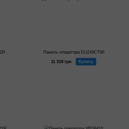
P1R
Панель оператора EU210CT00
11 318 грн
Купить