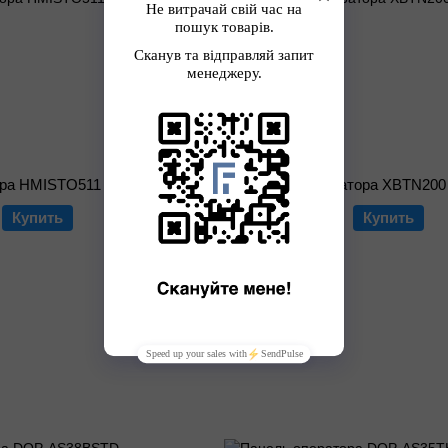
ора HMISTO511
Панель оператора XBTN200
Купить
9 859 грн
Купить