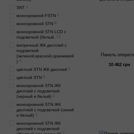
2
SNT
2
монохромной FSTN
9
монохромной STN
монохромной STN LCD c
13
подсветкой (белый,
матричный ЖК дисплей с
подсветкой
Панель операт
(зеленой;красной;оранжевой
3
)
10 462 грн
4
цветной STN ЖК дисплей
5
цветной STN
монохромной STN ЖК
дисплей с подсветкой
3
(черный и белый)
монохромной STN ЖК
дисплей с подсветкой (синий
1
и белый)
монохромной STN ЖК
дисплей с подсветкой
2