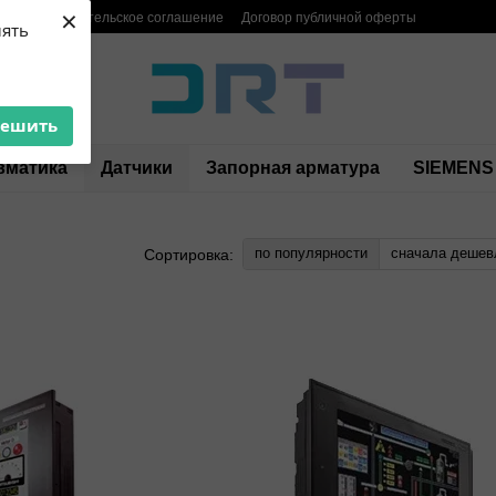
×
ия
Пользовательское соглашение
Договор публичной оферты
лять
решить
вматика
Датчики
Запорная арматура
SIEMENS
по популярности
сначала дешев
Сортировка: