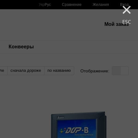
×
Сравнение
Укр
Рус
Желания
Вход
ESC
Мой заказ
Конвееры
ле
сначала дороже
по названию
Отображение: