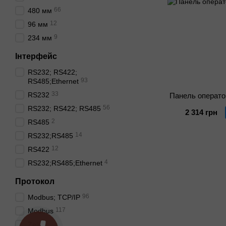
66
480 мм
12
96 мм
9
234 мм
Інтерфейс
RS232; RS422;
93
RS485;Ethernet
33
RS232
Панель операт
56
RS232; RS422; RS485
2 314 грн
2
RS485
14
RS232;RS485
12
RS422
4
RS232;RS485;Ethernet
Протокол
96
Modbus; TCP/IP
117
Modbus
1
Zelio