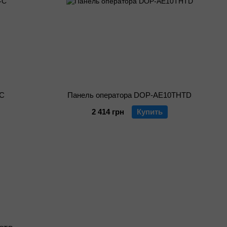
-C
Панель оператора DOP-AE10THTD
2 414 грн
Купить