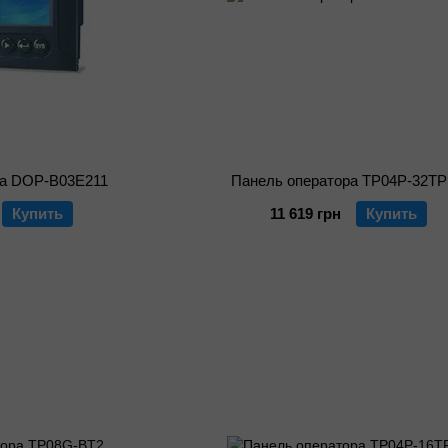
ра DOP-B03E211
Панель оператора TP04P-32T
Купить
11 619 грн
Купить