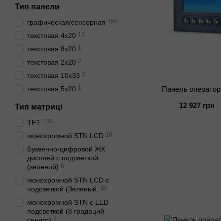
Тип панели
195
графическая/сенсорная
13
текстовая 4х20
1
текстовая 8х20
2
текстовая 2х20
2
текстовая 10х33
1
текстовая 5х20
Панель операто
12 927 грн
Тип матриці
139
TFT
10
монохромной STN LCD
Буквенно-цифровой ЖК
дисплей с подсветкой
6
(зеленой)
монохромной STN LCD c
10
подсветкой (Зеленый,
монохромной STN с LED
подсветкой (8 градаций
5
синего)