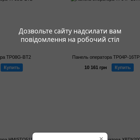
Дозвольте сайту надсилати вам
повідомлення на робочий стіл
ора TP08G-BT2
Панель оператора TP04P-16T
Купить
10 161 грн
Купить