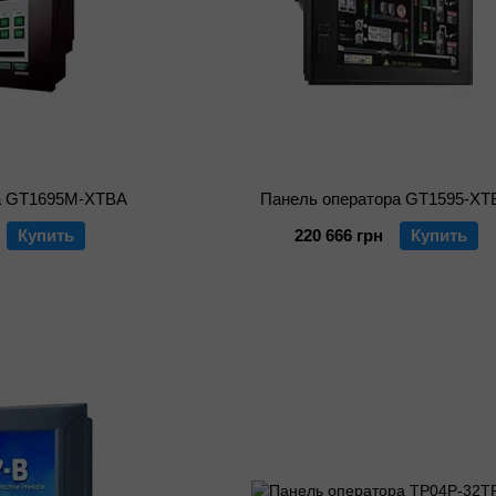
а GT1695M-XTBA
Панель оператора GT1595-XT
Купить
220 666 грн
Купить