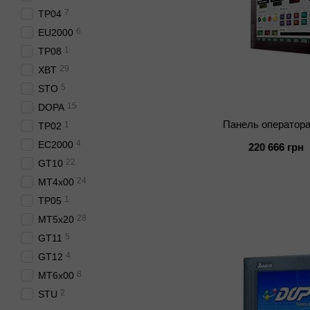
7
TP04
6
EU2000
1
TP08
29
XBT
5
STO
15
DOPA
Панель оператор
1
TP02
4
EC2000
220 666 грн
22
GT10
24
MT4x00
1
TP05
28
MT5x20
5
GT11
4
GT12
8
MT6x00
2
STU