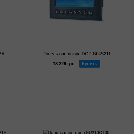
BA
Панель оператора DOP-B04S211
13 229 грн
Купить