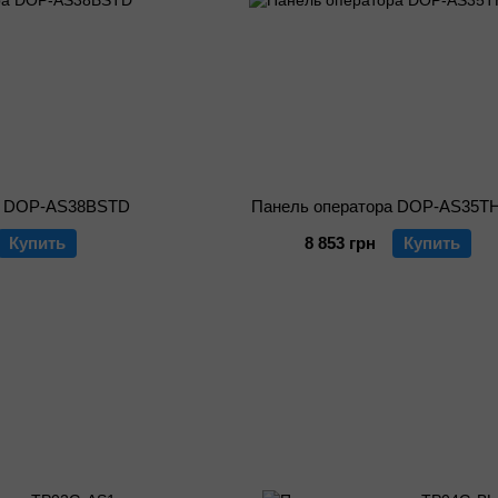
а DOP-AS38BSTD
Панель оператора DOP-AS35T
Купить
8 853 грн
Купить