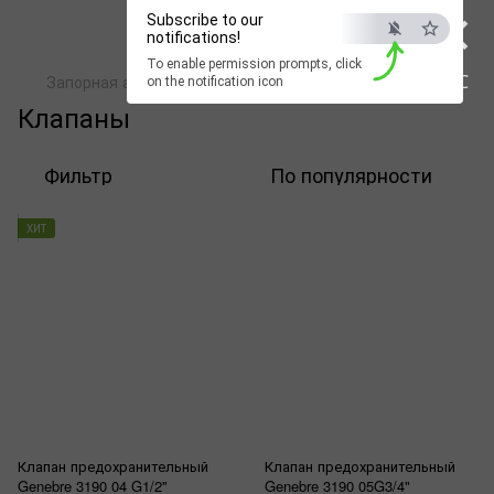
×
Subscribe to our
notifications!
To enable permission prompts, click
ESC
Запорная арматура
Genebre
Клапаны
on the notification icon
Клапаны
Фильтр
По популярности
ХИТ
Клапан предохранительный
Клапан предохранительный
Genebre 3190 04 G1/2"
Genebre 3190 05G3/4"