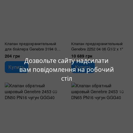
Клапан предохранительный
Клапан предохранительный
для бойлера Genebre 3194 04
Genebre 2252 04 06 G1/2 х 1"
G1/2"
204 грн
10 689 грн
Дозвольте сайту надсилати
Купить
Купить
вам повідомлення на робочий
стіл