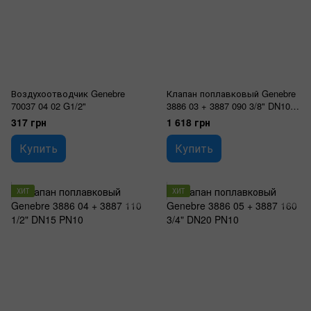
Воздухоотводчик Genebre
Клапан поплавковый Genebre
70037 04 02 G1/2"
3886 03 + 3887 090 3/8" DN10
PN10
317 грн
1 618 грн
Купить
Купить
ХИТ
ХИТ