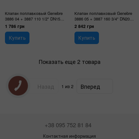
Клапан поплавковый Genebre
Клапан поплавковый Genebre
3886 04 + 3887 110 1/2" DN15
3886 05 + 3887 160 3/4" DN20
PN10
PN10
1 786 грн
2 842 грн
Купить
Купить
Показать еще 2 товара
Назад
Вперед
1
из 2
+38 095 752 81 84
Контактная информация