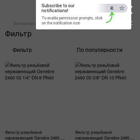
×
Subscribe to our
notifications!
To enable permission prompts, click
ESC
Запорная арматура
Genebre
Фильтр
on the notification icon
Фильтр
Фильтр
По популярности
Фильтр резьбовой
Фильтр резьбовой
нержавеющий Genebre 2460 02
нержавеющий Genebre 2460 03