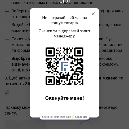
стіл
підказка у форматі текстового посилання;
Виберіть
Шаблон
і
Параметр
(характеристику), для яких
створюється ця підказка;
Задайте
Бренди
, для яких відображатиметься підказка,
відзначивши відповідні чекбокси;
Текст
– у цьому полі задається вміст підказки. Тут
можна розміщувати текстові блоки, картинки, посилання
та форматувати їх за допомогою візуального редактора.
Відображати в модальному вікні
— якщо чекбокс
відзначений, підказка відображатиметься в окремому
вікні, що спливає поверх сторінки.
3. Щоб активувати підказку, позначте чекбокс
Увімкнено
та
натисніть
Зберегти
.
Підказку можна задавати окремо для кожної мовної версії
сайту.