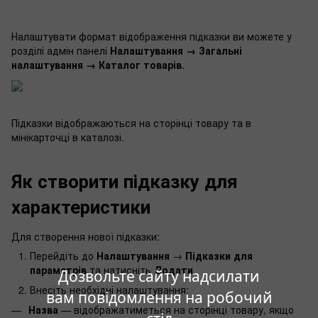
Налаштувати формат відображення підказки ви можете у
розділі адмін панелі
Налаштування → Загальні
налаштування → Каталог товарів
.
Підказки відображаються на сторінці товару та в
мінікарточці в каталозі.
Як створити підказку для
характеристики
Для створення нової підказки:
Перейдіть до
Налаштування
→
Підказки для
параметрів
та натисніть
Додати
.
Дозвольте сайту надсилати
Внесіть необхідні налаштування:
вам повідомлення на робочий
Назва
— відображатиметься на сторінці товару, якщо