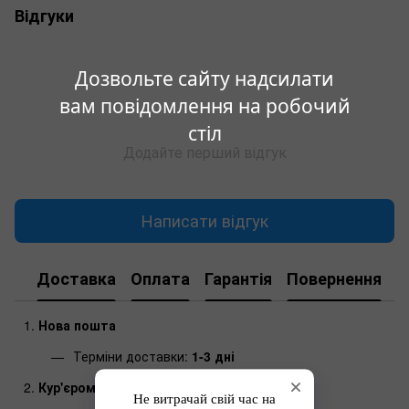
Відгуки
Дозвольте сайту надсилати
вам повідомлення на робочий
стіл
Додайте перший відгук
Написати відгук
Доставка
Оплата
Гарантія
Повернення
Нова пошта
Терміни доставки:
1-3 дні
Кур'єром до дверей (Нова пошта)