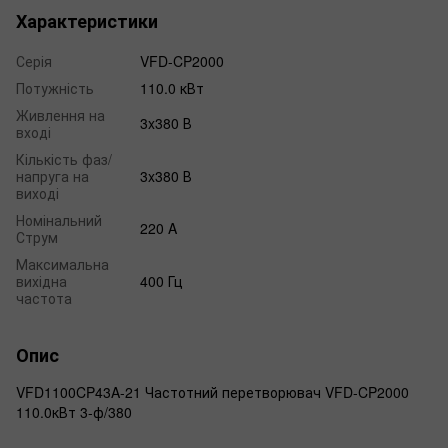
Характеристики
Серія
VFD-CP2000
Потужність
110.0 кВт
Живлення на
3x380 В
вході
Кількість фаз/
напруга на
3x380 В
виході
Номінальний
220 A
Струм
Максимальна
вихідна
400 Гц
частота
Опис
VFD1100CP43A-21 Частотний перетворювач VFD-CP2000
110.0кВт 3-ф/380