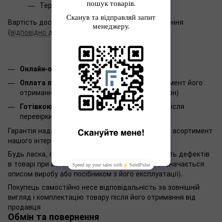
Терміни доставки:
1-3 дні
Вартість доставки залежить від місця призначення
(
відповідно до тарифів Нової пошти
).
Онлайн-оплата WayForPay
Оплата при отриманні:
Оплата товару в момент його
отримання на пошті (при замовлені до 500 грн)
Готівкою:
Оплата готівкою в пункті видачі після
перевірки товару (при замовлені до 500 грн)
Гарантія надається терміном 12 місяців на весь асортимент
нашого інтернет-магазину.
Будь ласка, перевірте комплектність і відсутність дефектів
в товарі при його отриманні (комплектність визначається
описом виробу або посібником з його експлуатації).
Покупець самостійно несе відповідальність за зовнішній
вигляд і комплектацію товару після його отримання від
продавця
Обмін та повернення