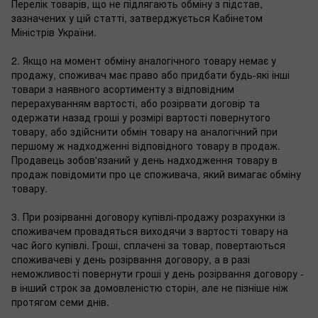
Перелік товарів, що не підлягають обміну з підстав,
зазначених у цій статті, затверджується Кабінетом
Міністрів України.
2. Якщо на момент обміну аналогічного товару немає у
продажу, споживач має право або придбати будь-які інші
товари з наявного асортименту з відповідним
перерахуванням вартості, або розірвати договір та
одержати назад гроші у розмірі вартості повернутого
товару, або здійснити обмін товару на аналогічний при
першому ж надходженні відповідного товару в продаж.
Продавець зобов'язаний у день надходження товару в
продаж повідомити про це споживача, який вимагає обміну
товару.
3. При розірванні договору купівлі-продажу розрахунки із
споживачем провадяться виходячи з вартості товару на
час його купівлі. Гроші, сплачені за товар, повертаються
споживачеві у день розірвання договору, а в разі
неможливості повернути гроші у день розірвання договору -
в інший строк за домовленістю сторін, але не пізніше ніж
протягом семи днів.