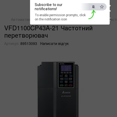
×
Subscribe to our
notifications!
To enable permission prompts, click
ESC
Автоматика
Перетворювачі частоти
Перетворювачі частот
on the notification icon
VFD1100CP43A-21 Частотний
перетворювач
Артикул:
89513093
Написати відгук