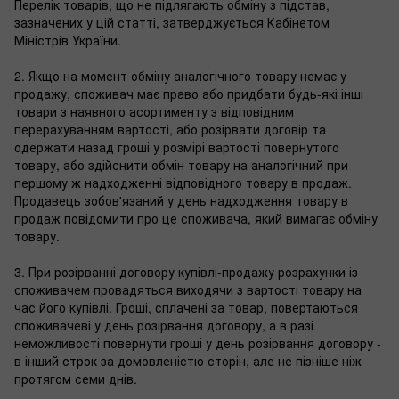
Перелік товарів, що не підлягають обміну з підстав,
зазначених у цій статті, затверджується Кабінетом
Міністрів України.
2. Якщо на момент обміну аналогічного товару немає у
продажу, споживач має право або придбати будь-які інші
товари з наявного асортименту з відповідним
перерахуванням вартості, або розірвати договір та
одержати назад гроші у розмірі вартості повернутого
товару, або здійснити обмін товару на аналогічний при
першому ж надходженні відповідного товару в продаж.
Продавець зобов'язаний у день надходження товару в
продаж повідомити про це споживача, який вимагає обміну
товару.
3. При розірванні договору купівлі-продажу розрахунки із
споживачем провадяться виходячи з вартості товару на
час його купівлі. Гроші, сплачені за товар, повертаються
споживачеві у день розірвання договору, а в разі
неможливості повернути гроші у день розірвання договору -
в інший строк за домовленістю сторін, але не пізніше ніж
протягом семи днів.