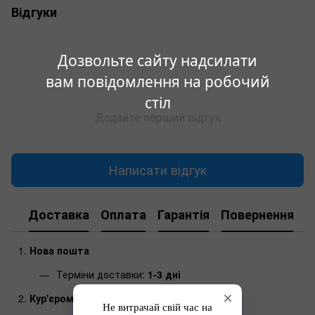
Відгуки
Дозвольте сайту надсилати
вам повідомлення на робочий
стіл
Додайте перший відгук
Написати відгук
Доставка
Оплата
Гарантія
Повернення
Нова пошта
Терміни доставки:
1-3 дні
Кур'єром до дверей (Нова пошта)