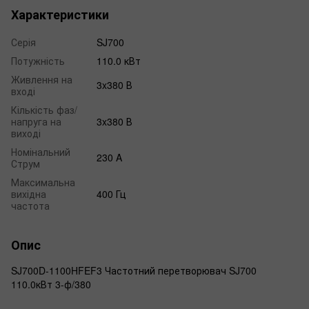
Характеристики
Серія
SJ700
Потужність
110.0 кВт
Живлення на
3x380 В
вході
Кількість фаз/
напруга на
3x380 В
виході
Номінальний
230 A
Струм
Максимальна
вихідна
400 Гц
частота
Опис
SJ700D-1100HFEF3 Частотний перетворювач SJ700
110.0кВт 3-ф/380