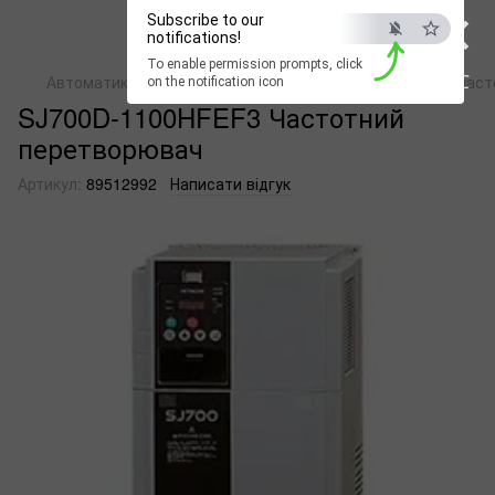
×
Subscribe to our
notifications!
To enable permission prompts, click
ESC
Автоматика
Перетворювачі частоти
Перетворювачі часто
on the notification icon
SJ700D-1100HFEF3 Частотний
перетворювач
Артикул:
89512992
Написати відгук