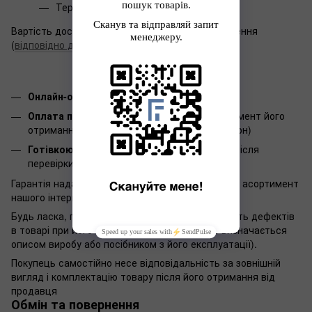
Терміни доставки:
1-3 дні
Вартість доставки залежить від місця призначення
(
відповідно до тарифів Нової пошти
).
Онлайн-оплата WayForPay
Оплата при отриманні:
Оплата товару в момент його
отримання на пошті (при замовлені до 500 грн)
Готівкою:
Оплата готівкою в пункті видачі після
перевірки товару (при замовлені до 500 грн)
Гарантія надається терміном 12 місяців на весь асортимент
нашого інтернет-магазину.
Будь ласка, перевірте комплектність і відсутність дефектів
в товарі при його отриманні (комплектність визначається
описом виробу або посібником з його експлуатації).
Покупець самостійно несе відповідальність за зовнішній
вигляд і комплектацію товару після його отримання від
продавця
Обмін та повернення