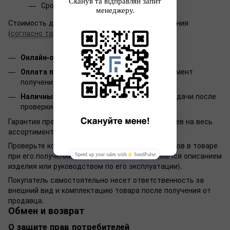
Сроки доставки:
1-3 дня
Стоимость доставки зависит от места назначения
(
согласно тарифам Новой почты
)
Онлайн-оплата WayForPay
Оплата при получении:
Оплата товара в момент
получения на почте (при заказе до 500 грн)
Наличными:
Оплата наличными в пункте выдачи после
проверки товара (при заказе до 500 грн)
Гарантия предоставляется сроком на 12 месяцев на весь
ассортимент нашего интернет-магазина.
Проверьте комплектность и отсутствие дефектов в товаре
при его получении (комплектность определяется описанием
изделия или руководством по его эксплуатации).
Покупатель самостоятельно несет ответственность за
внешний вид и комплектацию товара после получения от
продавца.
Обмен и возврат
О защите прав потребителей