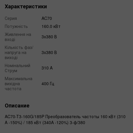
Характеристики
Серия
AC70
Потужність
160.0 кВт
Живлення на
3x380 В
вході
Кількість фаз/
напруга на
3x380 В
виході
Номінальний
310 A
Струм
Максимальна
вихідна
400 Гц
частота
Описание
AC70-T3-160G/185P Преобразователь частоты 160 кВт (310
A -150%) / 185 кВт (340A -120%) 3-ф/380