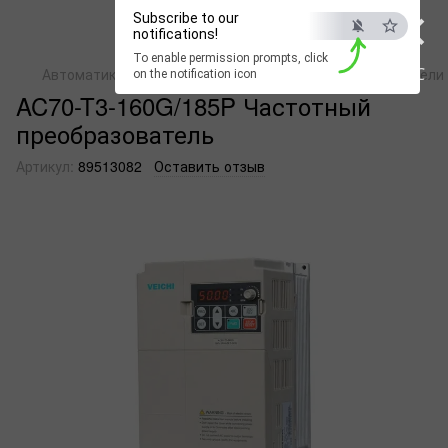
×
Subscribe to our
notifications!
To enable permission prompts, click
ESC
Автоматика
Преобразователи частоты
Преобразователи 
on the notification icon
AC70-T3-160G/185P Частотный
преобразователь
Артикул:
89513082
Оставить отзыв