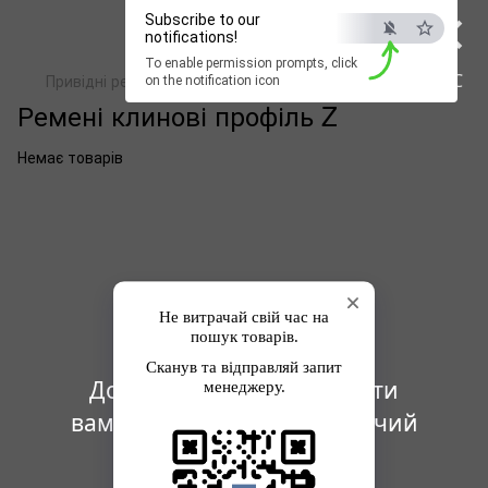
×
Subscribe to our
notifications!
To enable permission prompts, click
ESC
Привідні ремені
Ремені клинові профіль Z
on the notification icon
Ремені клинові профіль Z
Немає товарів
Дозвольте сайту надсилати
вам повідомлення на робочий
стіл