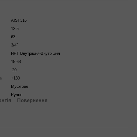
AISI 316
12.5
63
3/4"
NPT Внутрішня-Внутрішня
15.68
-20
а
+180
Муфтове
Ручне
антія
Повернення