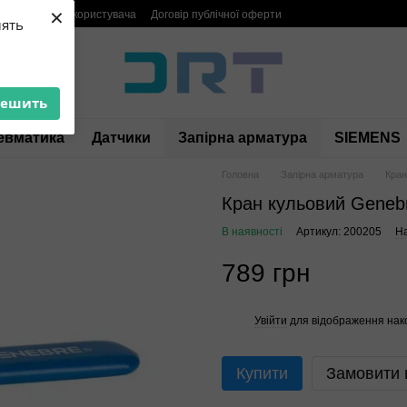
×
мація
Угода користувача
Договір публічної оферти
лять
решить
евматика
Датчики
Запірна арматура
SIEMENS
Головна
Запірна арматура
Кран
Кран кульовий Genebr
В наявності
Артикул: 200205
На
789 грн
Увійти
для відображення нак
%
Купити
Замовити