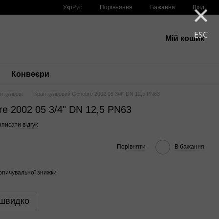
×
Порівняння
Укр
Рус
Бажання
Вхід
ESC
Мій кошик
Конвеєри
и кульові
Кран кульовий Genebre 2002 05 3/4" DN 12,5 PN63
e 2002 05 3/4" DN 12,5 PN63
писати відгук
Порівняти
В бажання
опичувальної знижки
 швидко