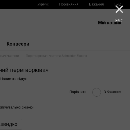
×
Порівняння
Укр
Рус
Бажання
Вхід
ESC
Мій кошик
Конвеєри
вачі частоти
Перетворювачі частоти Schneider Electric
ний перетворювач
Написати відгук
Порівняти
В бажання
опичувальної знижки
 швидко