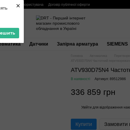
×
мація
Угода користувача
Договір публічної оферти
лять
решить
евматика
Датчики
Запірна арматура
SIEMENS
Головна
Автоматика
Перетворю
ATV930D75N4 Частотний перетворювач
ATV930D75N4 Частот
В наявності
Артикул: 89512986
336 859 грн
Увійти
для відображення нак
%
Купити
Замовити