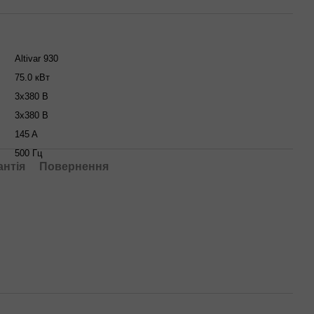
Altivar 930
75.0 кВт
3x380 В
3x380 В
145 A
500 Гц
антія
Повернення