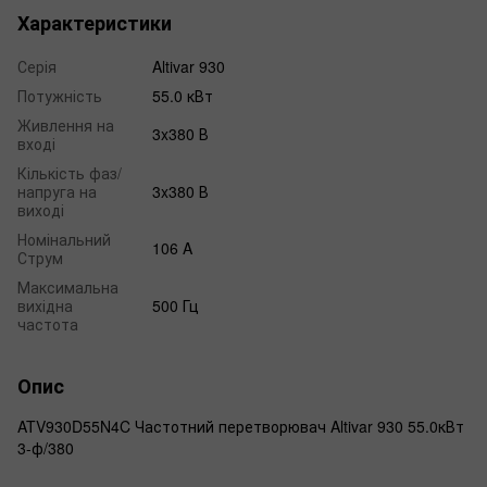
Характеристики
Серія
Altivar 930
Потужність
55.0 кВт
Живлення на
3x380 В
вході
Кількість фаз/
напруга на
3x380 В
виході
Номінальний
106 A
Струм
Максимальна
вихідна
500 Гц
частота
Опис
ATV930D55N4C Частотний перетворювач Altivar 930 55.0кВт
3-ф/380