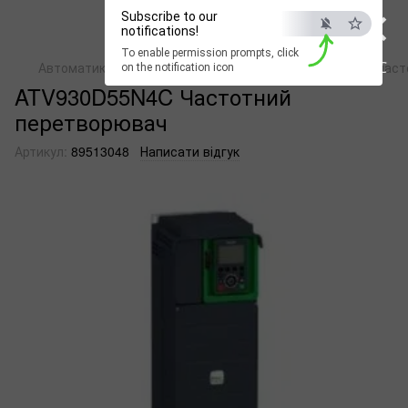
×
Subscribe to our
notifications!
To enable permission prompts, click
ESC
Автоматика
Перетворювачі частоти
Перетворювачі частот
on the notification icon
ATV930D55N4C Частотний
перетворювач
Артикул:
89513048
Написати відгук