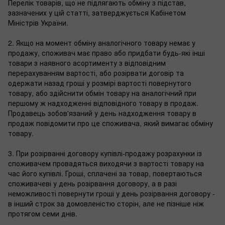
Перелік товарів, що не підлягають обміну з підстав,
зазначених у цій статті, затверджується Кабінетом
Міністрів України.
2. Якщо на момент обміну аналогічного товару немає у
продажу, споживач має право або придбати будь-які інші
товари з наявного асортименту з відповідним
перерахуванням вартості, або розірвати договір та
одержати назад гроші у розмірі вартості повернутого
товару, або здійснити обмін товару на аналогічний при
першому ж надходженні відповідного товару в продаж.
Продавець зобов'язаний у день надходження товару в
продаж повідомити про це споживача, який вимагає обміну
товару.
3. При розірванні договору купівлі-продажу розрахунки із
споживачем провадяться виходячи з вартості товару на
час його купівлі. Гроші, сплачені за товар, повертаються
споживачеві у день розірвання договору, а в разі
неможливості повернути гроші у день розірвання договору -
в інший строк за домовленістю сторін, але не пізніше ніж
протягом семи днів.