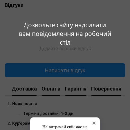
Відгуки
Дозвольте сайту надсилати
вам повідомлення на робочий
стіл
Додайте перший відгук
Написати відгук
Доставка
Оплата
Гарантія
Повернення
Нова пошта
Терміни доставки:
1-3 дні
Кур'єром до дверей (Нова пошта)