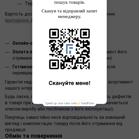
Терміни доставки:
1-3 дні
Вартість доставки залежить від місця призначення
(
відповідно до тарифів Нової пошти
).
Онлайн-оплата WayForPay
Оплата при отриманні:
Оплата товару в момент його
отримання на пошті (при замовлені до 500 грн)
Готівкою:
Оплата готівкою в пункті видачі після
перевірки товару (при замовлені до 500 грн)
Гарантія надається терміном 12 місяців на весь асортимент
нашого інтернет-магазину.
Будь ласка, перевірте комплектність і відсутність дефектів
в товарі при його отриманні (комплектність визначається
описом виробу або посібником з його експлуатації).
Покупець самостійно несе відповідальність за зовнішній
вигляд і комплектацію товару після його отримання від
продавця
Обмін та повернення