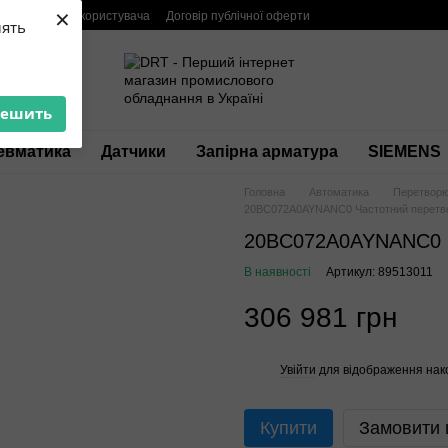
×
мація
Угода користувача
Договір публічної оферти
лять
решить
евматика
Датчики
Запірна арматура
SIEMENS
Головна
Автоматика
Перетворю
20BC072A0AYNANC0 Частотний перетв
20BC072A0AYNANC0 Ч
В наявності
Артикул: 89513011
306 981 грн
Увійти
для відображення нак
%
Купити
Замовити