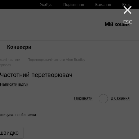
×
Порівняння
Укр
Рус
Бажання
Вхід
ESC
Мій кошик
Конвеєри
вачі частоти
Перетворювачі частоти Allen Bradley
орювач
астотний перетворювач
Написати відгук
Порівняти
В бажання
опичувальної знижки
 швидко