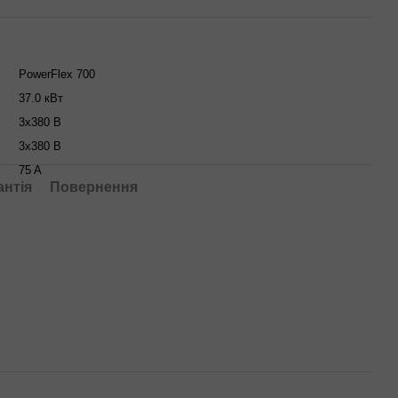
PowerFlex 700
37.0 кВт
3x380 В
3x380 В
75 A
антія
Повернення